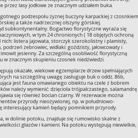
e przez lasy jodłowe ze znacznym udziałem buka.
gotnego podzespołu żyznej buczyny karpackiej z czosnkie
skiej a także nadrzecznej olszyny górskiej.
ąd subkontynentalny. Bogactwo florystyczne wyraża się
naczyniowych, w tym 24 chronionych ( 18 objętych ochroną
nich: listera jajowata, storczyk szerokolistny i plamisty,
, podrzeń żebrowiec, widłaki: goździsty, jałowcowaty i
zimowit jesienny. Za szczególną osobliwość florystyczną
tu w znacznym skupieniu czosnek niedźwiedzi.
pują okazałe, wiekowe egzemplarze drzew spełniających
órych na szczególną uwagę zasługuje buk o oddz. 86b,
sująca jest fauna omawianego obiektu na czele z bobrem
ków należy wymienić: dzięcioła trójpalczastego, salamandrę
ojawia się również bocian czarny. W rezerwacie można
ementów przyrody nieożywionej, np. w południowo-
się interesujący kamień będący pomnikiem przyrody.
a, w dolinie potoku, znajduje się rumowisko skalne z
wielkości głazów i kamieni. Na potoku występują niewielkie,