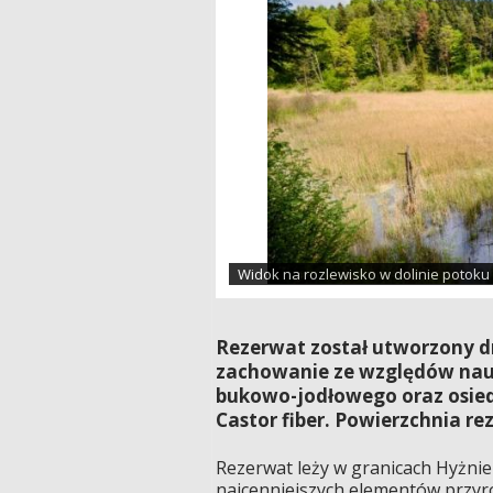
Widok na rozlewisko w dolinie potoku
Rezerwat został utworzony dn
zachowanie ze względów nau
bukowo-jodłowego oraz osie
Castor fiber. Powierzchnia re
Rezerwat leży w granicach Hyżn
najcenniejszych elementów przyr