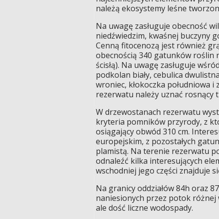
należą ekosystemy leśne tworzon
Na uwagę zasługuje obecność wil
niedźwiedzim, kwaśnej buczyny gór
Cenną fitocenozą jest również gr
obecnością 340 gatunków roślin 
ścisłą). Na uwagę zasługuje wśród 
podkolan biały, cebulica dwulistna
wroniec, kłokoczka południowa i 
rezerwatu należy uznać rosnący 
W drzewostanach rezerwatu wystę
kryteria pomników przyrody, z kt
osiągający obwód 310 cm. Intere
europejskim, z pozostałych gatun
plamistą. Na terenie rezerwatu p
odnaleźć kilka interesujących el
wschodniej jego części znajduje 
Na granicy oddziałów 84h oraz 87
naniesionych przez potok różnej 
ale dość liczne wodospady.