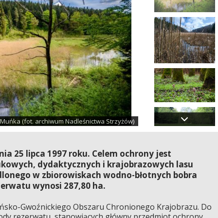
 Muńka (fot. archiwum Nadleśnictwa Strzyżów)
ia 25 lipca 1997 roku. Celem ochrony jest
kowych, dydaktycznych i krajobrazowych lasu
dlonego w zbiorowiskach wodno-błotnych bobra
zerwatu wynosi 287,80 ha.
ieńsko-Gwoźnickiego Obszaru Chronionego Krajobrazu. Do
ody rezerwatu, stanowiących główny przedmiot ochrony,