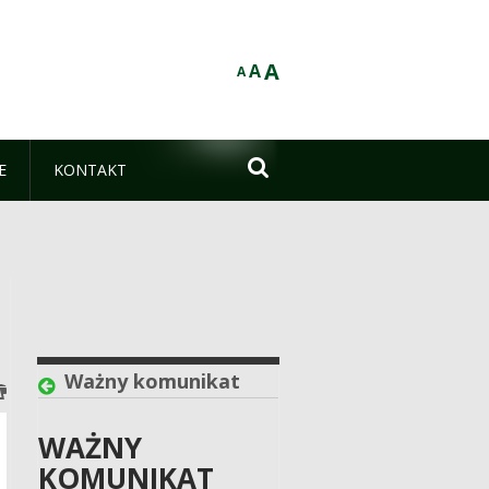
A
A
A

E
KONTAKT
Ważny komunikat
WAŻNY
KOMUNIKAT